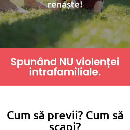
renaște!
Spunând NU violenței
intrafamiliale.
Cum să previi? Cum să
scapi?