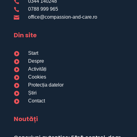
0344 140248

0788 999 965

office@compassion-and-care.ro

Din site
Start

Despre

Activități

Cookies

Protecția datelor

Știri

Contact

Noutăți