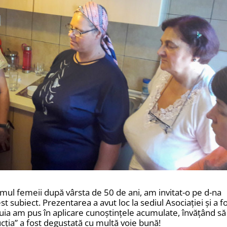
smul femeii după vârsta de 50 de ani, am invitat-o pe d-na
subiect. Prezentarea a avut loc la sediul Asociaţiei şi a f
uia am pus în aplicare cunoştinţele acumulate, învăţând să
ucţia” a fost degustată cu multă voie bună!