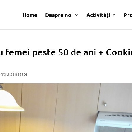
Home
Despre noi
Activități
Pr
u femei peste 50 de ani + Cook
entru sănătate