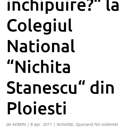
inchipuire?“ la
Colegiul
National
“Nichita
Stanescu“ din
Ploiesti
de
ADMIN
|
8 apr. 2011
|
Activități
,
Spunand NU violentei